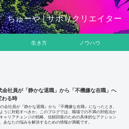
ちゅーや | サボりクリエイター
生き方
ノウハウ
0代会社員が「静かな退職」から「不機嫌な在職」へ
変わる時
代の会社員が『静かな退職』から『不機嫌な在職』になったとき、
ように対処すべきか。このブログでは、職場での不満の対処法か
キャリアチェンジの戦略、信頼回復のための具体的なアクション
、あなたの悩みを解決するための情報が満載です。