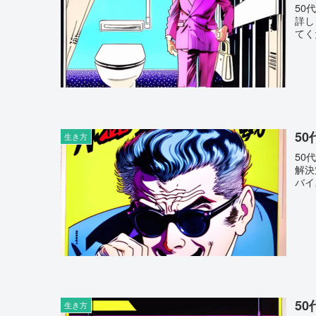
50
詳し
てく
5
生き方
50
解決
バイ
5
生き方