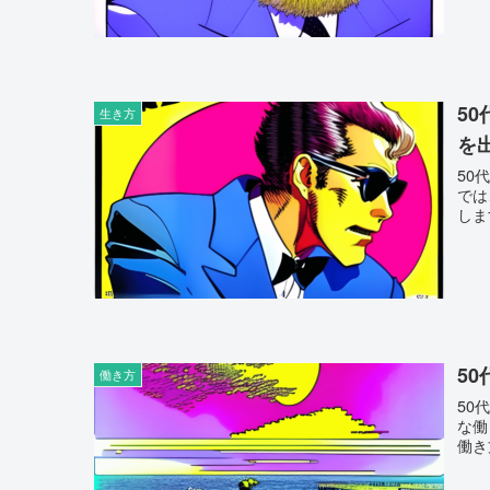
5
生き方
を
50
では
しま
5
働き方
50
な働
働き