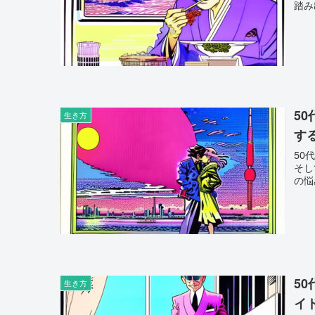
踏み
5
生き方
す
50
そし
の悩
5
生き方
イ