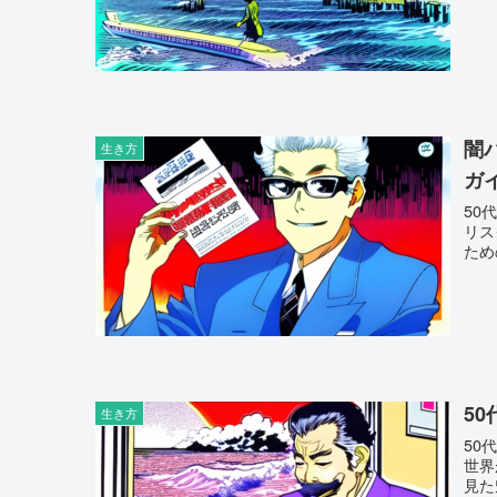
闇
生き方
ガ
50
リス
ため
5
生き方
50
世界
見た