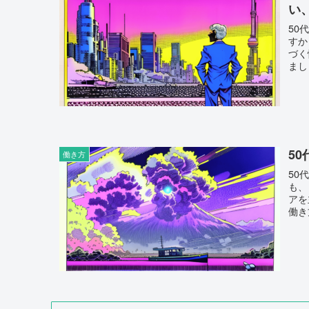
い
50
すか
づく
まし
5
働き方
50
も、
アを
働き