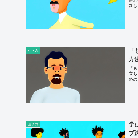
新し
「
生き方
方
「も
立ち
めの
学
生き方
プ