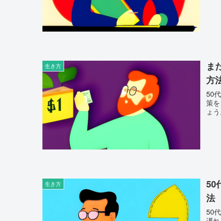
ま
生き方
方
50
策を
ょう
5
生き方
法
50
遅れ