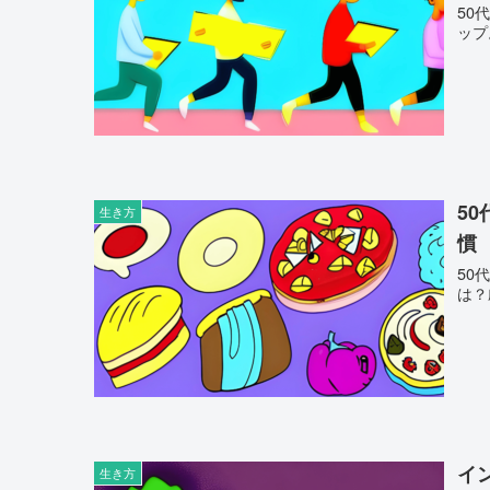
50
ップ
5
生き方
慣
50
は？
イ
生き方