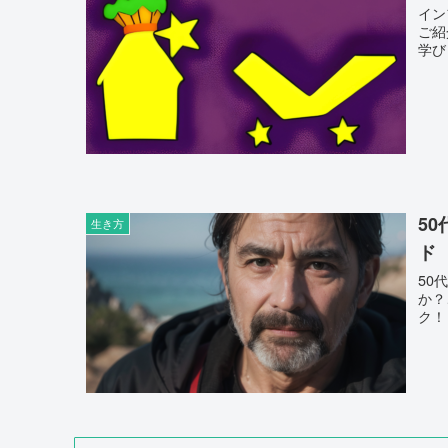
イン
ご紹
学び
5
生き方
ド
50
か？
ク！