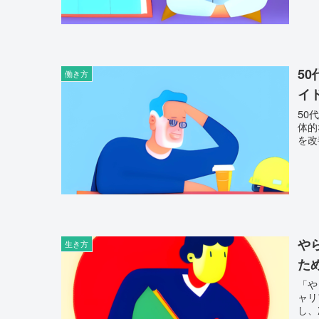
5
働き方
イ
50
体的
を改
や
生き方
た
「や
ャリ
し、