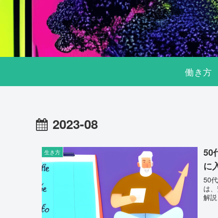
働き方
2023-08
5
生き方
に
50
は、
解説