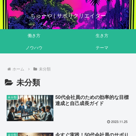
ちゅーや | サボりクリエイター
働き方
生き方
ノウハウ
テーマ
ホーム
未分類
未分類
50代会社員のための効率的な目標
未分類
達成と自己成長ガイド
2023.11.25
今すぐ実践！50代会社員のサボり
未分類