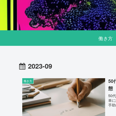
働き方
2023-09
5
働き方
態
50
単に
手助