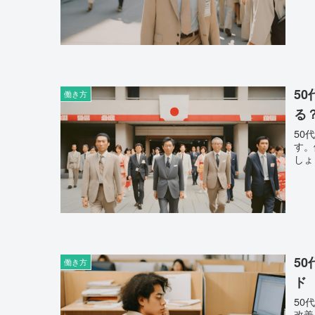
5
働き方
る
50
す。
しょ
5
働き方
ド
50
改善