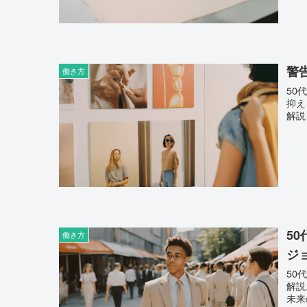
警
働き方
50
抑え
解説
5
働き方
ジ
50
解説
未来