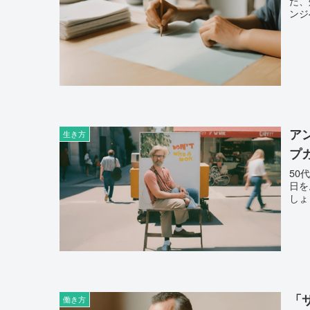
た、
ンジ
ア
生き方
プ
50
日を
しょ
「
働き方