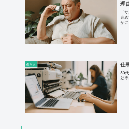
理
「サ
進め
かに
仕
働き方
50
効率