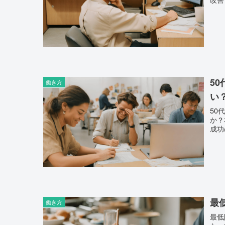
5
働き方
い
50
か？
成功
最
働き方
最低