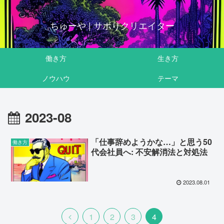
ちゅーや | サボりクリエイター
働き方
生き方
ノウハウ
テーマ
2023-08
「仕事辞めようかな…」と思う50
働き方
代会社員へ: 不安解消法と対処法
2023.08.01
1
2
3
4