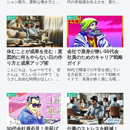
ション能力、柔軟な働き方と適
代の幸福感を向上させ、新たな
応力を活用し、企業の競争力を
働き方やお金の見方を探求する
高める方法を紹介。アルムナイ
ための一助に。エイジズムから
制度を活用して企業の発展に貢
自由に、活力あるキャリアを創
働き方
働き方
献しましょう。
造しましょう。
休むことが成果を生む：意
会社で肩身が狭い50代会
図的に何もやらない日の作
社員のためのキャリア戦略
り方と成果アップ術
ガイド
こんにちは、ちゅーやです。 皆
50代で職場での不安を感じてい
さんは、忙しい日々の中で「も
る方必見！このキャリア戦略ガ
う少し自由な時間がほしい」と
イドで、肩身が狭く感じる職場
感じたことはありませんか？ 本
環境を改善し、自分に自信を持
記事では、特に50代の会社員の
って働きましょう！
皆さんが、どのようにして仕事
働き方
働き方
とプライベートのバランスを取
り、生活の質を向上させる...
50代会社員必見！先延ば
仕事のストレスを軽減！