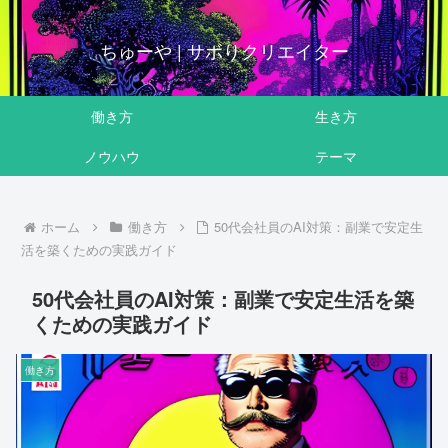
ちゅーや | サボりクリエイター
働き方
生き方
ノウハウ
テーマ
ホーム
働き方
50代会社員のAI対策：副業で安定生
活を築くための実践ガイド
50代会社員のAI対策：副業で安定生活を築
くための実践ガイド
働き方