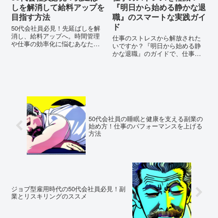
しを解消して給料アップを
『明日から始める静かな退
目指す方法
職』のスマートな実践ガイ
ド
50代会社員必見！先延ばしを解
消し、給料アップへ。時間管理
仕事のストレスから解放された
や仕事の効率化に悩むあなた
いですか？『明日から始める静
へ、具体的な戦略と成功事例を
かな退職』のガイドで、仕事の
詳しく解説します。
効率を上げつつ、ワークライフ
バランスを改善しましょう。こ
の実践的な記事で、ストレスを
軽減しながらキャリアを充実さ
せる方法を学びます。
50代会社員の睡眠と健康を支える副業の
始め方！仕事のパフォーマンスを上げる
方法
ジョブ型雇用時代の50代会社員必見！副
業とリスキリングのススメ