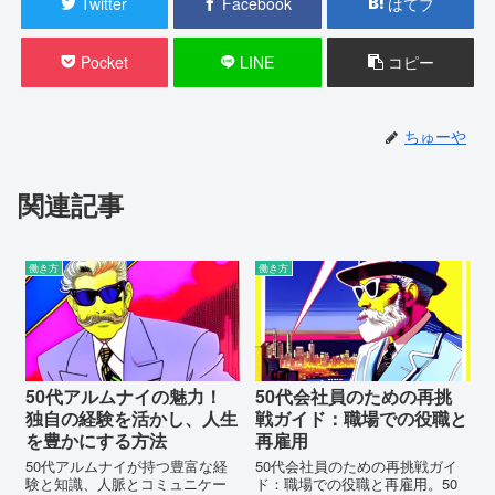
Twitter
Facebook
はてブ
Pocket
LINE
コピー
ちゅーや
関連記事
働き方
働き方
50代アルムナイの魅力！
50代会社員のための再挑
独自の経験を活かし、人生
戦ガイド：職場での役職と
を豊かにする方法
再雇用
50代アルムナイが持つ豊富な経
50代会社員のための再挑戦ガイ
験と知識、人脈とコミュニケー
ド：職場での役職と再雇用。50