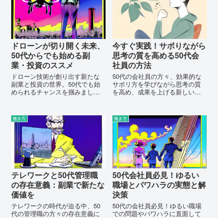
を充実させましょう。
ドローンが切り開く未来、
今すぐ実践！サボりながら
50代からでも始める副
思考の質を高める50代会
業・投資のススメ
社員の方法
ドローン技術が創り出す新たな
50代の会社員の方々、効果的な
副業と投資の世界。50代でも始
サボリ方を学びながら思考の質
められるチャンスを掴みましょ
を高め、成果を上げる新しい方
う。これがあなたの悩みを解消
法を探求しませんか？この記事
する一歩となるかもしれませ
では、顧客中心の思考法と顧客
ん。
の意見収集を通じて、製品開発
働き方
働き方
とマーケティング戦略を最適化
する方法を提供します。今すぐ
実践し、新しいチャレンジに臨
みましょう！
テレワークと50代管理職
50代会社員必見！ゆるい
の存在意義：副業で新たな
職場とパワハラの実態と解
価値を
決策
テレワークの時代が迫る中、50
50代の会社員必見！ゆるい職場
代の管理職の方々の存在意義に
での問題やパワハラに直面して