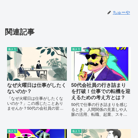
ちゅーや
関連記事
働き方
働き方
なぜ火曜日は仕事がしたく
50代会社員の行き詰まり
ないのか？
を打破！仕事での転機を迎
えるための考え方とは？
「なぜ火曜日は仕事がしたくな
いのか？」この感じたことあり
50代で仕事の行き詰まりを感じ
ませんか？50代の会社員の皆さ
るとき、人間関係の見直しや人
ま向けに、火曜日の仕事モチベ
脈の活用、転職、起業、スキル
ーションを上げる秘訣をお伝え
アップ、資格取得、メンタルヘ
します。火曜日も元気に乗り越
ルスケア、ワークライフバラン
えるためのヒント満載の記事で
スの見直しを検討し、自分に合
働き方
働き方
す！
った働き方を見つけてキャリア