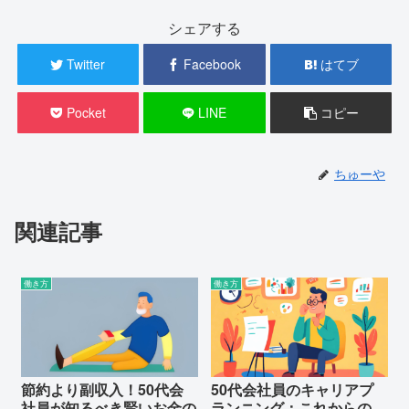
シェアする
Twitter
Facebook
はてブ
Pocket
LINE
コピー
ちゅーや
関連記事
働き方
働き方
節約より副収入！50代会
50代会社員のキャリアプ
社員が知るべき賢いお金の
ランニング：これからの