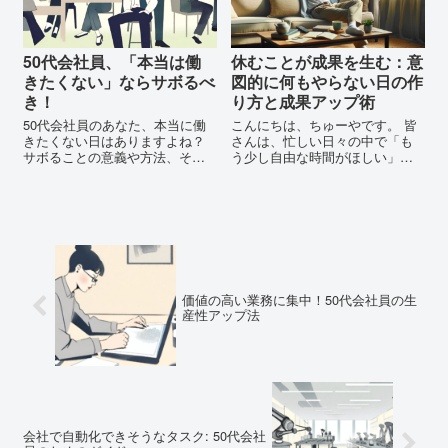
50代会社員、「本当は働
休むことが成果を生む：意
きたくない」ならサボるべ
図的に何もやらない日の作
き！
り方と成果アップ術
50代会社員のあなた、本当に働
こんにちは、ちゅーやです。 皆
きたくない日はありますよね？
さんは、忙しい日々の中で「も
サボることの意義や方法、そし
う少し自由な時間がほしい」と
て心と身体のリフレッシュ方法
感じたことはありませんか？ 本
について詳しく解説。新しい働
記事では、特に50代の会社員の
き方への第一歩を、この記事と
皆さんが、どのようにして仕事
ともに。
とプライベートのバランスを取
り、生活の質を向上させる...
価値の高い業務に集中！50代会社員の生
産性アップ法
会社で自動化できそうなタスク: 50代会社