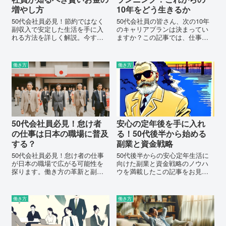
増やし方
10年をどう生きるか
50代会社員必見！節約ではなく
50代会社員の皆さん、次の10年
副収入で安定した生活を手に入
のキャリアプランは決まってい
れる方法を詳しく解説。今すぐ
ますか？この記事では、仕事、
読んで、賢いお金の増やし方を
お金、ライフスタイルについ
始めよう！
て、これからの10年をどう過ご
すかの具体的なアドバイスを提
働き方
働き方
供します。
50代会社員必見！怠け者
安心の定年後を手に入れ
の仕事は日本の職場に普及
る！50代後半から始める
する？
副業と資金戦略
50代会社員必見！怠け者の仕事
50代後半からの安心定年生活に
が日本の職場で広がる可能性を
向けた副業と資金戦略のノウハ
探ります。働き方の革新と副業
ウを満載したこの記事をお見逃
の可能性で、未来のキャリアを
しなく。新しい人生のスタート
デザインしましょう！
に向けたアドバイスをチェック
しましょう。
働き方
働き方