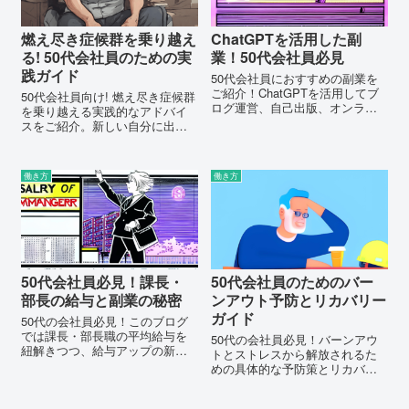
燃え尽き症候群を乗り越え
ChatGPTを活用した副
る! 50代会社員のための実
業！50代会社員必見
践ガイド
50代会社員におすすめの副業を
ご紹介！ChatGPTを活用してブ
50代会社員向け! 燃え尽き症候群
ログ運営、自己出版、オンライ
を乗り越える実践的なアドバイ
ン講座など、成功への道を切り
スをご紹介。新しい自分に出会
開きましょう。チャレンジを始
うための第一歩、こちらのガイ
めるきっかけを見つけて、人生
ドで始めましょう。
を豊かにしませんか？
働き方
働き方
50代会社員必見！課長・
50代会社員のためのバー
部長の給与と副業の秘密
ンアウト予防とリカバリー
ガイド
50代の会社員必見！このブログ
では課長・部長職の平均給与を
50代の会社員必見！バーンアウ
紐解きつつ、給与アップの新た
トとストレスから解放されるた
な選択肢、副業の可能性につい
めの具体的な予防策とリカバリ
て探ります。給与に対する不安
ー方法をわかりやすく解説。あ
を副業で解消しましょう。
なたの働き方を改善し、健康的