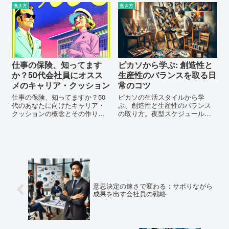
な毎日を送る第一歩に。
働き方
働き方
仕事の保険、知ってます
ピカソから学ぶ: 創造性と
か？50代会社員にオスス
生産性のバランスを取る日
メのキャリア・クッション
常のコツ
仕事の保険、知ってますか？50
ピカソの生活スタイルから学
代のあなたに向けたキャリア・
ぶ、創造性と生産性のバランス
クッションの概念とその作り方
の取り方。夜型スケジュールの
を詳しく解説。これからの人生
採用、集中と休息のバランス、
を安心して過ごすためのステッ
日常における創造性を高めるコ
プを一緒に見つけていきましょ
ツを紹介。会社員が新しいチャ
う。
レンジに挑戦するためのヒント
満載の記事です。
意思決定の速さで変わる：サボりながら
成果を出す会社員の戦略