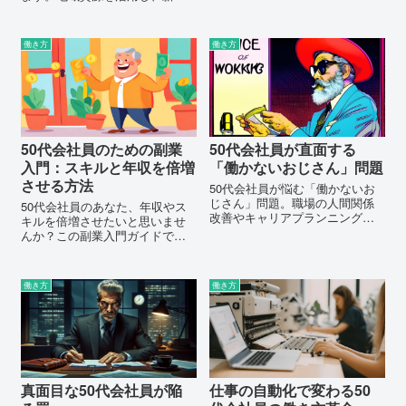
開きましょう。チャレンジを始
な可能性を見つけましょう。安
めるきっかけを見つけて、人生
定した収入源を確立し、生活防
を豊かにしませんか？
衛資金を確保するためのヒント
働き方
働き方
を提供します。
50代会社員のための副業
50代会社員が直面する
入門：スキルと年収を倍増
「働かないおじさん」問題
させる方法
50代会社員が悩む「働かないお
じさん」問題。職場の人間関係
50代会社員のあなた、年収やス
改善やキャリアプランニング、
キルを倍増させたいと思いませ
退職後の生活プランについても
んか？この副業入門ガイドで具
触れ、解決策を提供します。
体的な方法を学び、セカンドキ
ャリアも視野に入れましょう。
働き方
働き方
真面目な50代会社員が陥
仕事の自動化で変わる50