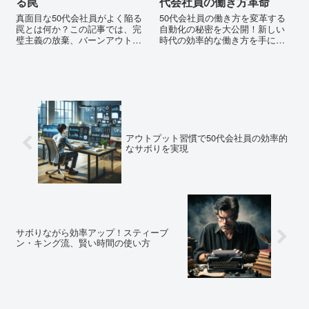
る罠
代会社員の働き方革命
真面目な50代会社員がよく陥る
50代会社員の働き方を変革する
罠とは何か？この記事では、完
自動化の秘密を大公開！新しい
璧主義の放棄、バーンアウトの
時代の効率的な働き方を手に入
予防、創造性と変化への適応力
れる方法を今すぐ探求しましょ
向上など、仕事と生活のバラン
う。
スを保つための戦略を提供しま
す。持続可能なキャリアのため
のヒントを得るために読み進め
てください。
アウトプット習慣で50代会社員の効率的
なサボりを実現
サボりながら効率アップ！スティーブ
ン・キング流、賢い時間の使い方