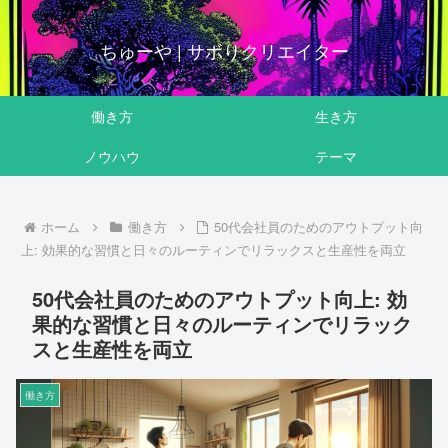
ちゅーや | サボりクリエイター
働き方
生き方
ノウハウ
テーマ
ホーム
働き方
50代会社員のためのアウトプット向
上: 効果的な習慣と日々のルーティンでリラックスと生産性を両立
50代会社員のためのアウトプット向上: 効
果的な習慣と日々のルーティンでリラック
スと生産性を両立
働き方