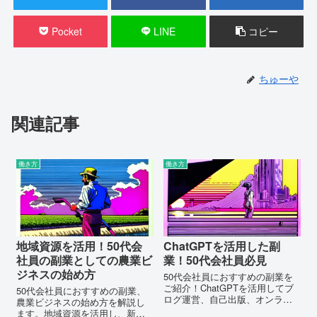
Pocket
LINE
コピー
ちゅーや
関連記事
働き方
働き方
地域資源を活用！50代会
ChatGPTを活用した副
社員の副業としての農業ビ
業！50代会社員必見
ジネスの始め方
50代会社員におすすめの副業を
ご紹介！ChatGPTを活用してブ
50代会社員におすすめの副業、
ログ運営、自己出版、オンライ
農業ビジネスの始め方を解説し
ン講座など、成功への道を切り
ます。地域資源を活用し、新た