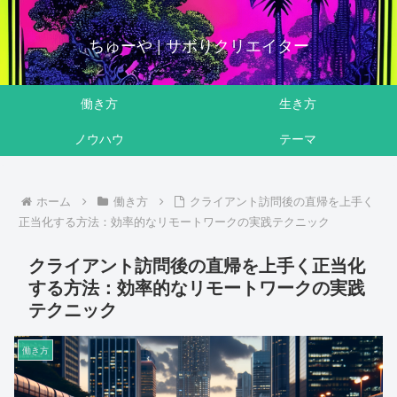
ちゅーや | サボりクリエイター
働き方
生き方
ノウハウ
テーマ
ホーム
働き方
クライアント訪問後の直帰を上手く
正当化する方法：効率的なリモートワークの実践テクニック
クライアント訪問後の直帰を上手く正当化
する方法：効率的なリモートワークの実践
テクニック
働き方