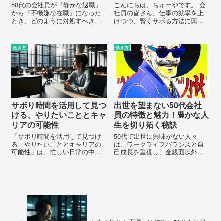
50代の会社員が『静かな退職』
こんにちは、ちゅーやです。 会
から『不機嫌な在職』になった
社員の皆さん、仕事の効率を上
とき、どのように対処すべき
げつつ、賢くサボる方法に興味
か。このブログでは、職場での
はありませんか？ 今日の記事で
不満の対処法から、キャリアチ
は、スティーブン・キングの一
ェンジの戦略、信頼回復のため
貫性のある作業方法から、生産
働き方
働き方
の具体的なアクションまで、あ
性を高める秘訣を探ります。 忙
なたの悩みを解決するための情
しい日々の中でも、...
報が満載です。
サボり時間を活用して見つ
出世を望まない50代会社
ける、やりたいこととキャ
員の特徴と魅力！豊かな人
リアの可能性
生を切り拓く秘訣
「サボり時間を活用して見つけ
50代で出世に興味がない人々
る、やりたいこととキャリアの
は、ワークライフバランスと自
可能性」は、忙しい日常の中で
己成長を重視し、金銭面以外の
自分の情熱を再発見し、キャリ
豊かさを追求します。この記事
アの新しい可能性を探るための
では、出世競争から距離を置
ガイドです。サボり時間を有意
き、同世代とのつながりを大切
義に使い、自己成長とキャリア
にし、独自の人生を歩む方法を
アップのヒントを提供します。
探ります。