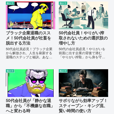
働き方
働き方
ブラック企業退職のスス
50代会社員！やりがい搾
メ！50代会社員が社畜を
取されないための選択肢の
脱出する方法
増やし方
50代会社員必見！ブラック企業
50代の会社員必見！やりがいを
から解放され、人生を刷新する
前面に出す企業の背後で潜む
退職のステップと秘訣。あなた
「やりがい搾取」から身を守
も社畜生活を今すぐ終わらせ、
り、自身のキャリアをより良く
充実したキャリアを築きません
するための選択肢を紹介。自分
か？
のキャリアを自分の手で守る方
働き方
働き方
法を学びましょう。
50代会社員が「静かな退
サボりながら効率アップ！
職」から「不機嫌な在職」
スティーブン・キング流、
へと変わる時
賢い時間の使い方