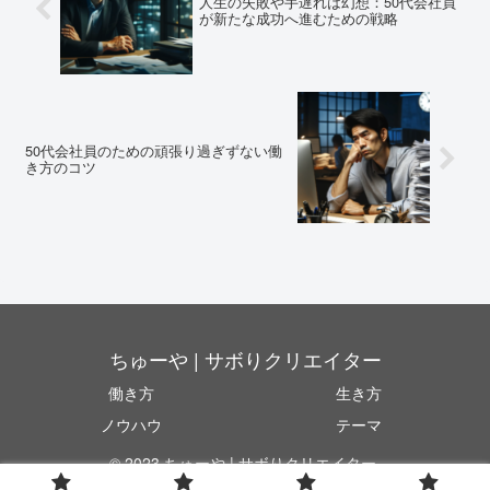
人生の失敗や手遅れは幻想：50代会社員
が新たな成功へ進むための戦略
50代会社員のための頑張り過ぎずない働
き方のコツ
ちゅーや | サボりクリエイター
働き方
生き方
ノウハウ
テーマ
© 2023 ちゅーや | サボりクリエイター.