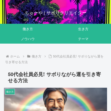
ちゅーや | サボりクリエイター
働き方
生き方
ノウハウ
テーマ
ホーム
働き方
50代会社員必見! サボりながら運を
引き寄せる方法
50代会社員必見! サボりながら運を引き寄
せる方法
働き方