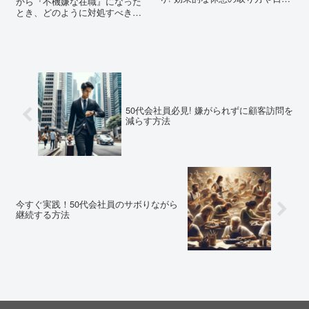
から『不機嫌な在職』になった
に取り入れるコツを解説しま
とき、どのように対処すべき
す。
か。このブログでは、職場での
不満の対処法から、キャリアチ
ェンジの戦略、信頼回復のため
の具体的なアクションまで、あ
なたの悩みを解決するための情
報が満載です。
50代会社員必見! 嫌がられずに顧客訪問を
減らす方法
今すぐ実践！50代会社員のサボりながら
継続する方法