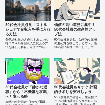
てください。
の記事では、ランチ...
50代会社員必見！スキル
価値の高い業務に集中！
シェアで副収入を手に入れ
50代会社員の生産性アッ
る方法
プ法
50代会社員の方必見！あなたの
50代会社員必見！効率的な業務
持つスキルを副収入に変える方
の進め方を探している方へ。価
法を詳しく解説。今までの経験
値の高い業務に集中して、生産
を収益につなげる秘訣を知りた
性を格段にアップさせる方法を
い方はこちらをチェック！
紹介します。
働き方
働き方
50代会社員が「静かな退
50代会社員も今すぐ!計画
職」から「不機嫌な在職」
的サボりを実践しよう
へと変わる時
50代会社員の皆さん、生産性ア
ップの鍵は計画的なサボりにあ
50代の会社員が『静かな退職』
り! 効果的な休憩の取り方や日常