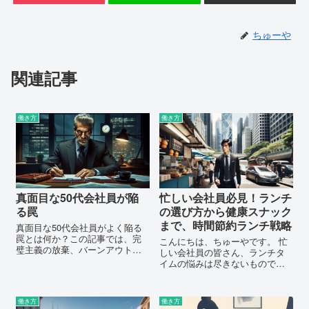
ちゅーや
関連記事
働き方
働き方
真面目な50代会社員が陥
忙しい会社員必見！ランチ
る罠
の選び方から健康スナック
まで、時間節約ランチ戦略
真面目な50代会社員がよく陥る
罠とは何か？この記事では、完
こんにちは、ちゅーやです。 忙
璧主義の放棄、バーンアウトの
しい会社員の皆さん、ランチタ
予防、創造性と変化への適応力
イムの悩みは尽きないものです
向上など、仕事と生活のバラン
よね。 「もっと効率的にランチ
スを保つための戦略を提供しま
を済ませたい」「健康を保ちな
す。持続可能なキャリアのため
がらランチを楽しみたい」そん
働き方
働き方
のヒントを得るために読み進め
な思いを抱えていませんか？ こ