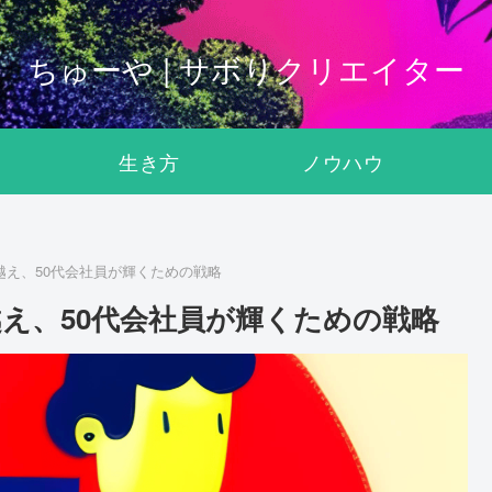
ちゅーや | サボりクリエイター
生き方
ノウハウ
越え、50代会社員が輝くための戦略
え、50代会社員が輝くための戦略