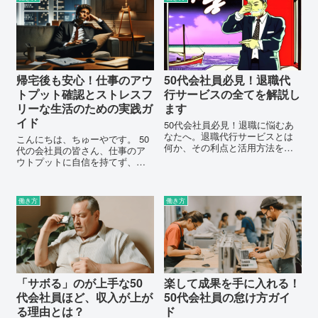
を管理し、生産性を高める手助
けをします。朝のルーチン、リ
ラックス技術、趣味の時間な
ど、充実した日々を送るための
ヒントを提供します。
帰宅後も安心！仕事のアウ
50代会社員必見！退職代
トプット確認とストレスフ
行サービスの全てを解説し
リーな生活のための実践ガ
ます
イド
50代会社員必見！退職に悩むあ
なたへ。退職代行サービスとは
こんにちは、ちゅーやです。 50
何か、その利点と活用方法を詳
代の会社員の皆さん、仕事のア
しく解説。安心して退職の一歩
ウトプットに自信を持てず、帰
を踏み出すためのガイドです。
宅後もそのことが気になること
はありませんか？ また、忙しい
日々の中でストレスを感じ、プ
働き方
働き方
ライベートの時間をどう楽しむ
か悩んでいる方も多いので...
「サボる」のが上手な50
楽して成果を手に入れる！
代会社員ほど、収入が上が
50代会社員の怠け方ガイ
る理由とは？
ド