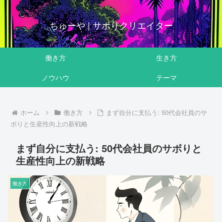
ちゅーや | サボりクリエイター
働き方
生き方
ノウハウ
テーマ
ホーム
働き方
まず自分に支払う: 50代会社員のサ
ボりと生産性向上の新戦略
まず自分に支払う: 50代会社員のサボりと
生産性向上の新戦略
働き方