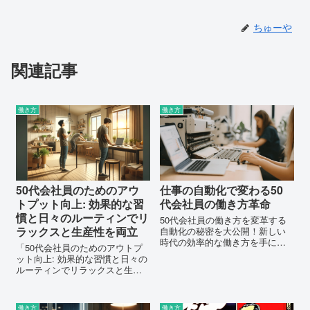
ちゅーや
関連記事
働き方
働き方
50代会社員のためのアウ
仕事の自動化で変わる50
トプット向上: 効果的な習
代会社員の働き方革命
慣と日々のルーティンでリ
50代会社員の働き方を変革する
ラックスと生産性を両立
自動化の秘密を大公開！新しい
時代の効率的な働き方を手に入
「50代会社員のためのアウトプ
れる方法を今すぐ探求しましょ
ット向上: 効果的な習慣と日々の
う。
ルーティンでリラックスと生産
性を両立」では、日常生活で実
践できる簡単な方法を紹介し、
忙しい50代の会社員がストレス
働き方
働き方