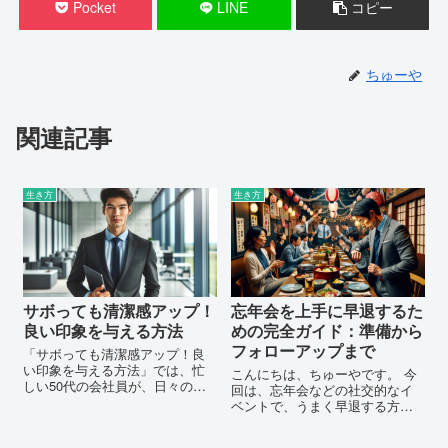
Pocket
LINE
コピー
ちゅーや
関連記事
生き方
生き方
サボっても清潔感アップ！
忘年会を上手に早退するた
良い印象を与える方法
めの完全ガイド：準備から
フォローアップまで
「サボっても清潔感アップ！良
い印象を与える方法」では、忙
こんにちは、ちゅーやです。 今
しい50代の会社員が、日々の生
回は、忘年会などの社交的なイ
活で効率的に時間を節約しなが
ベントで、うまく早退する方法
ら、清潔感を保ち、良い印象を
についてご紹介します。 仕事の
維持するための簡単な方法を提
効率化や自由な時間の確保を目