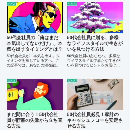
供します。スキンケア、ヘアケ
指しているあなたにとって、こ
生き方
生き方
ア、服装選び、そして仕事とプ
の記事はまさに必読です。 忘年
ライベートのバランスの取り方
会の計画、その場で...
まで、忙しいあなたにぴったり
のコツを紹介します。
50代会社員の「俺はまだ
50代会社員に贈る、多様
本気出してないだけ」、本
なライフスタイルで生きが
気を出すタイミングとは？
いを見つける方法
50代会社員が「本気を出す」タ
50代会社員のあなたへ。多様な
イミングを探している方へ。こ
ライフスタイルで新たな生きが
の記事では、あなたの潜在能力
いを見つけるヒントをお届けし
を引き出すための具体的な戦略
ます。人生のセカンドステージ
と手段を提供します。あなたの
を豊かに過ごすための記事で
新たな一歩を、この記事から始
す。
生き方
生き方
めてみませんか？
まだ間に合う！50代会社
50代会社員必見！家計の
員が貯蓄の失敗から立ち直
キャッシュフローを安定さ
る方法
せる方法