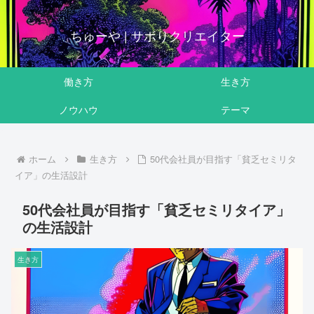
ちゅーや | サボりクリエイター
働き方
生き方
ノウハウ
テーマ
ホーム
生き方
50代会社員が目指す「貧乏セミリタ
イア」の生活設計
50代会社員が目指す「貧乏セミリタイア」
の生活設計
生き方