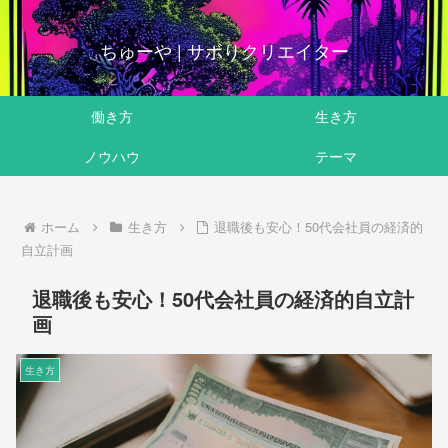
ちゅーや | サボりクリエイター
働き方
生き方
ノウハウ
テーマ
ホーム
生き方
退職後も安心！50代会社員の経済的
自立計画
退職後も安心！50代会社員の経済的自立計
画
生き方