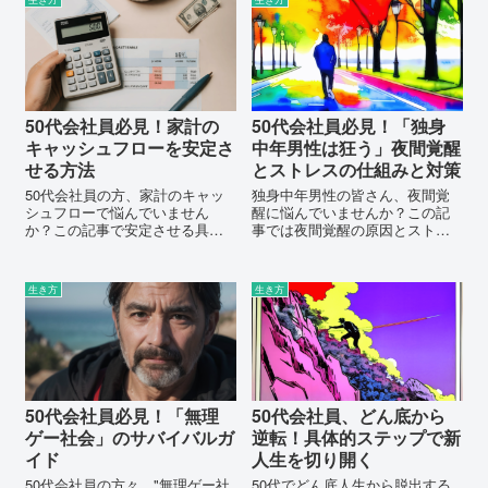
50代会社員必見！家計の
50代会社員必見！「独身
キャッシュフローを安定さ
中年男性は狂う」夜間覚醒
せる方法
とストレスの仕組みと対策
50代会社員の方、家計のキャッ
独身中年男性の皆さん、夜間覚
シュフローで悩んでいません
醒に悩んでいませんか？この記
か？この記事で安定させる具体
事では夜間覚醒の原因とストレ
的な方法を公開！あなたの家計
スの関連性を解説し、質の高い
を劇的に変えるヒントが満載で
睡眠を取り戻すための具体的な
す。
対策を提供します。あなたの睡
生き方
生き方
眠の質を改善し、元気な毎日を
送るための一歩を踏み出しまし
ょう！
50代会社員必見！「無理
50代会社員、どん底から
ゲー社会」のサバイバルガ
逆転！具体的ステップで新
イド
人生を切り開く
50代会社員の方々、"無理ゲー社
50代でどん底人生から脱出する