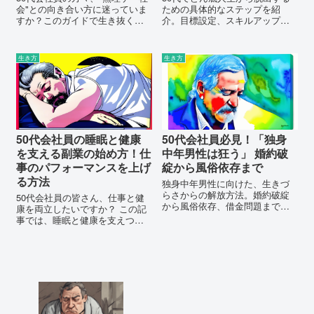
会"との向き合い方に迷っていま
ための具体的なステップを紹
すか？このガイドで生き抜くヒ
介。目標設定、スキルアップ、
ントを手に入れましょう。今す
人間関係の見直し、お金・健康
ぐチェック！
管理、メンタルケア等を実践
し、新たな人生を歩む方法を探
生き方
生き方
る。
50代会社員の睡眠と健康
50代会社員必見！「独身
を支える副業の始め方！仕
中年男性は狂う」 婚約破
事のパフォーマンスを上げ
綻から風俗依存まで
る方法
独身中年男性に向けた、生きづ
らさからの解放方法。婚約破綻
50代会社員の皆さん、仕事と健
から風俗依存、借金問題まで、
康を両立したいですか？ この記
あなたの悩みに対する具体的な
事では、睡眠と健康を支えつつ
解決策を提供します。あなたの
副業を始める方法を具体的に解
新たな一歩をサポートします。
説します。新たな一歩を踏み出
すためのヒントを得てくださ
い。