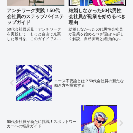
アンチワーク実践！50代
結婚しなかった50代男性
会社員のステップバイステ
会社員が副業を始めるべき
ップガイド
理由
50代会社員必見！アンチワーク
結婚しなかった50代男性会社員
を実践して、もっと自由で充実
が副業を始めるべき理由"を詳し
した毎日を。このガイドでステ
く解説。自己実現と経済的な自
ップバイステップで新しい人生
由を追求したいあなたへの実践
の扉を開きましょう！
的なアドバイスが満載。今すぐ
読んで、あなたの可能性を広げ
ましょう。
エース不要論とは？50代会社員の新たな
働き方を模索する
50代会社員が新たに挑戦！スポットワー
カーへの転身ガイド