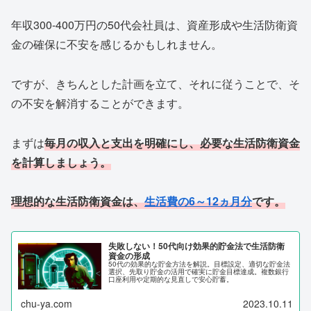
年収300-400万円の50代会社員は、資産形成や生活防衛資
金の確保に不安を感じるかもしれません。
ですが、きちんとした計画を立て、それに従うことで、そ
の不安を解消することができます。
まずは
毎月の収入と支出を明確にし、必要な生活防衛資金
を計算しましょう。
理想的な生活防衛資金は、
生活費の6～12ヵ月分
です。
失敗しない！50代向け効果的貯金法で生活防衛
資金の形成
50代の効果的な貯金方法を解説。目標設定、適切な貯金法
選択、先取り貯金の活用で確実に貯金目標達成。複数銀行
口座利用や定期的な見直しで安心貯蓄。
chu-ya.com
2023.10.11