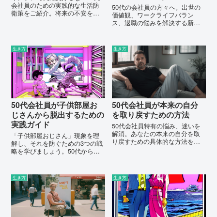
会社員のための実践的な生活防
50代の会社員の方々へ。出世の
衛策をご紹介。将来の不安を払
価値観、ワークライフバラン
拭し、安心した生活を築くため
ス、退職の悩みを解決する新た
のステップを学びましょう。
な視点をご提供します。あなた
の第二の人生を豊かにするヒン
トが満載です。
生き方
生き方
50代会社員が子供部屋お
50代会社員が本来の自分
じさんから脱出するための
を取り戻すための方法
実践ガイド
50代会社員特有の悩み、迷いを
解消。あなたの本来の自分を取
「子供部屋おじさん」現象を理
り戻すための具体的な方法を公
解し、それを防ぐための3つの戦
開します。今すぐ読んで、新た
略を学びましょう。50代からで
な人生の第一歩を踏み出しまし
も新たな人生設計が始められま
ょう！
す。今すぐ読んで、あなたの未
来を自分の手に取り戻しましょ
生き方
生き方
う。