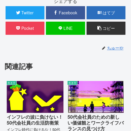
シェアする
Twitter
Facebook
はてブ
Pocket
LINE
コピー
ちゅーや
関連記事
生き方
生き方
インフレの波に負けない！
50代会社員のための新し
50代会社員の生活防衛策
い価値観とワークライフバ
ランスの見つけ方
インフレ時代に負けるな！50代