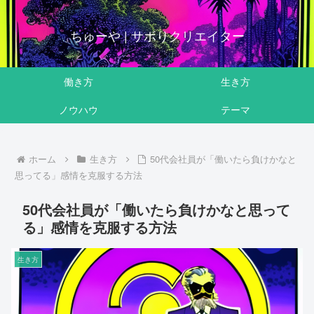
ちゅーや | サボりクリエイター
働き方
生き方
ノウハウ
テーマ
ホーム
生き方
50代会社員が「働いたら負けかなと
思ってる」感情を克服する方法
50代会社員が「働いたら負けかなと思って
る」感情を克服する方法
生き方