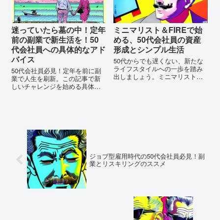
迷っていたら墓の中！定年
ミニマリスト＆FIREで始
前の副業で新生活を！50
める、50代会社員の資産
代会社員への具体的なアド
形成とシンプル生活
バイス
50代からでも遅くない、新たな
ライフスタイルへの一歩を踏み
50代会社員必見！定年を前に副
出しましょう。ミニマリストと
業で人生を刷新。この記事で新
FIREで、シンプルな生活と経済
しいチャレンジを始める具体的
的自立を目指す方法を詳しく解
なステップを学び、迷っている
説します。あなたの未来に新た
時間を活用しましょう！
な風を吹き込むためのヒントが
詰まっています。
ジョブ型雇用時代の50代会社員必見！副
業とリスキリングのススメ