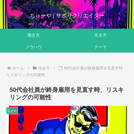
ちゅーや | サボりクリエイター
働き方
生き方
ノウハウ
テーマ
ホーム
生き方
50代会社員が終身雇用を見直す時、
リスキリングの可能性
50代会社員が終身雇用を見直す時、リスキ
リングの可能性
生き方