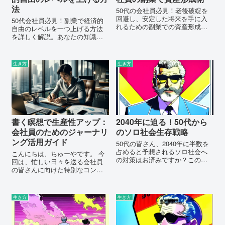
法
50代の会社員必見！老後破綻を
回避し、安定した将来を手に入
50代会社員必見！副業で経済的
れるための副業での資産形成の
自由のレベルを一つ上げる方法
コツを公開。今からでも遅くな
を詳しく解説。あなたの知識と
い、賢い資産作りを始めましょ
経験を活かした副業で、不安な
う！
未来を安定へと導きましょう。
生き方
生き方
書く瞑想で生産性アップ：
2040年に迫る！50代から
会社員のためのジャーナリ
のソロ社会生存戦略
ング活用ガイド
50代の皆さん、2040年に半数を
占めると予想されるソロ社会へ
こんにちは、ちゅーやです。 今
の対策はお済みですか？この記
回は、忙しい日々を送る会社員
事では、未来のソロ社会で生き
の皆さんに向けた特別なコンテ
抜くための戦略を具体的に解説
ンツをご紹介します。 「サボり
します。新たなチャレンジへの
たいけど成果も出したい」とい
一歩を踏み出すためのバックア
うあなたの悩み、解決の糸口が
生き方
生き方
ップを提供します。
ここにあります。 この記事で
は、ジャーナリングを...