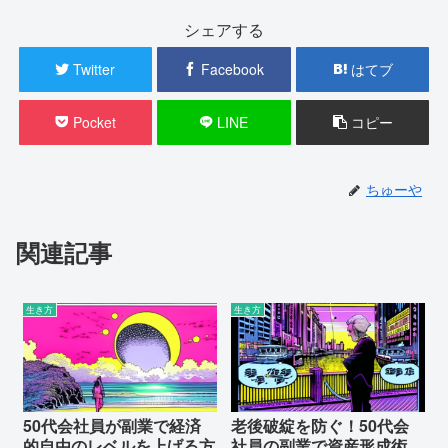
シェアする
Twitter
Facebook
はてブ
Pocket
LINE
コピー
ちゅーや
関連記事
生き方
生き方
50代会社員が副業で経済
老後破綻を防ぐ！50代会
的自由のレベルを上げる方
社員の副業で資産形成術