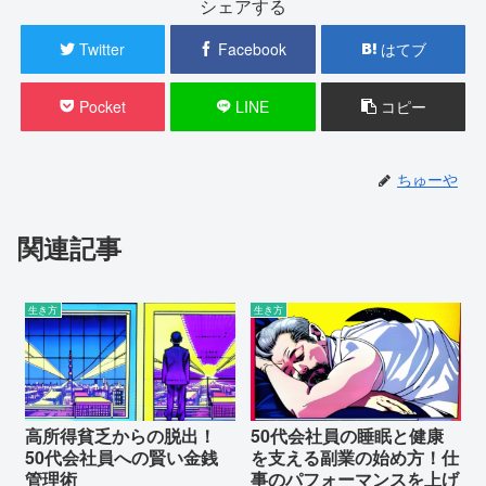
シェアする
Twitter
Facebook
はてブ
Pocket
LINE
コピー
ちゅーや
関連記事
生き方
生き方
高所得貧乏からの脱出！
50代会社員の睡眠と健康
50代会社員への賢い金銭
を支える副業の始め方！仕
管理術
事のパフォーマンスを上げ