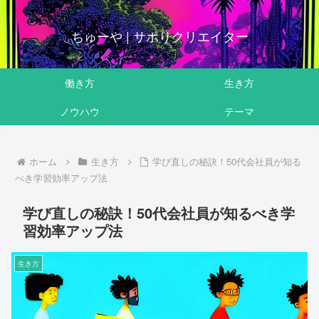
ちゅーや | サボりクリエイター
働き方
生き方
ノウハウ
テーマ
ホーム
生き方
学び直しの秘訣！50代会社員が知る
べき学習効率アップ法
学び直しの秘訣！50代会社員が知るべき学
習効率アップ法
生き方