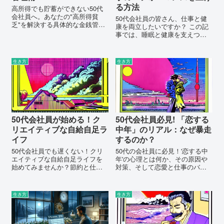
る方法
高所得でも貯蓄ができない50代
会社員へ。あなたの"高所得貧
50代会社員の皆さん、仕事と健
乏"を解決する具体的な金銭管理
康を両立したいですか？ この記
術と税金対策、節約術を提供し
事では、睡眠と健康を支えつつ
ます。貯金ゼロの悩みをこの記
副業を始める方法を具体的に解
事で一気に解決しましょう！
説します。新たな一歩を踏み出
すためのヒントを得てくださ
生き方
生き方
い。
50代会社員が始める！ク
50代会社員必見! 「恋する
リエイティブな自給自足ラ
中年」のリアル：なぜ暴走
イフ
するのか？
50代会社員でも遅くない！クリ
50代の会社員に必見！'恋する中
エイティブな自給自足ライフを
年'の心理とは何か、その原因や
始めてみませんか？節約と仕事
対策、そして恋愛と仕事のバラ
との両立のコツ、副業としての
ンスを取る方法を詳しく解説し
自給自足の可能性について詳し
ます。あなたの悩みを解消する
く解説します。
ための情報が満載です。ぜひご
生き方
生き方
覧ください。